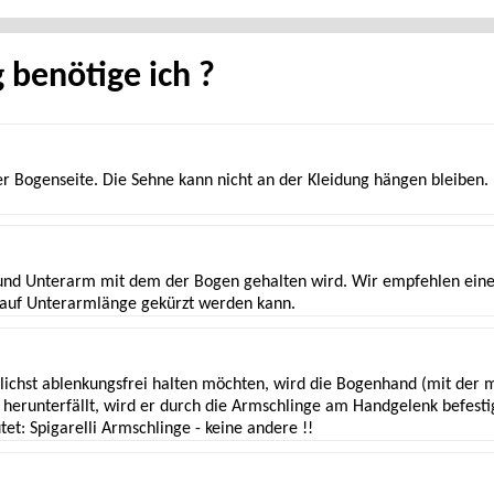
über uns
Training
Termine
Fragen?
Infos
Anspre
benötige ich ?
er Bogenseite. Die Sehne kann nicht an der Kleidung hängen bleiben. 
und Unterarm mit dem der Bogen gehalten wird. Wir empfehlen einen
 auf Unterarmlänge gekürzt werden kann.
ichst ablenkungsfrei halten möchten, wird die Bogenhand (mit der 
 herunterfällt, wird er durch die Armschlinge am Handgelenk befesti
et: Spigarelli Armschlinge - keine andere !!