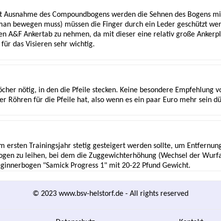
it Ausnahme des Compoundbogens werden die Sehnen des Bogens mit
an bewegen muss) müssen die Finger durch ein Leder geschützt werd
n A&F Ankertab zu nehmen, da mit dieser eine relativ große Ankerpl
 für das Visieren sehr wichtig.
Köcher nötig, in den die Pfeile stecken. Keine besondere Empfehlung 
der Röhren für die Pfeile hat, also wenn es ein paar Euro mehr sein 
 ersten Trainingsjahr stetig gesteigert werden sollte, um Entfernu
tbogen zu leihen, bei dem die Zuggewichterhöhung (Wechsel der Wurfa
 Beginnerbogen "Samick Progress 1" mit 20-22 Pfund Gewicht.
© 2023 www.bsv-helstorf.de - All rights reserved